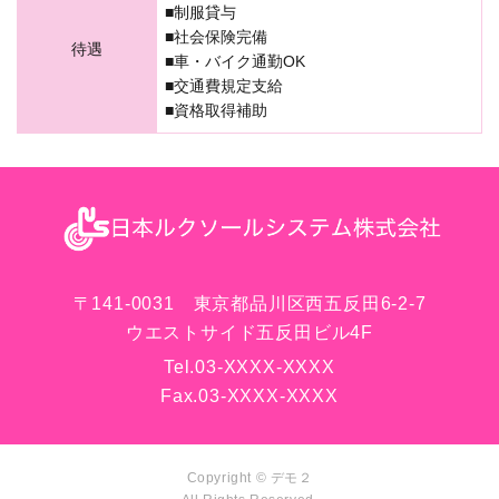
■制服貸与
■社会保険完備
待遇
■車・バイク通勤OK
■交通費規定支給
■資格取得補助
〒141-0031 東京都品川区西五反田6-2-7
ウエストサイド五反田ビル4F
Tel.
03-XXXX-XXXX
Fax.
03-XXXX-XXXX
Copyright © デモ２