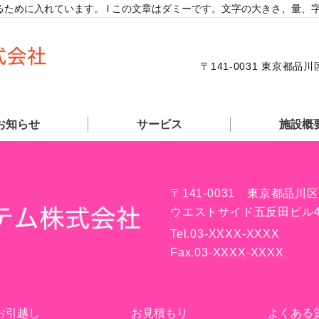
ために入れています。 l この文章はダミーです。文字の大きさ、量、
〒141-0031 東京都
お知らせ
サービス
施設概
〒141-0031 東京都品川区
ウエストサイド五反田ビル4
Tel.
03-XXXX-XXXX
Fax.
03-XXXX-XXXX
お引越し
お見積もり
よくある