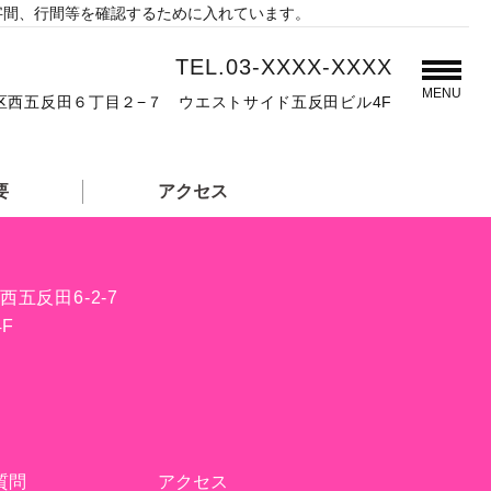
字間、行間等を確認するために入れています。
TEL.03-XXXX-XXXX
MENU
品川区西五反田６丁目２−７ ウエストサイド五反田ビル4F
要
アクセス
西五反田6-2-7
F
質問
アクセス