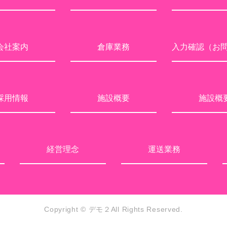
会社案内
倉庫業務
入力確認（お
採用情報
施設概要
施設概
経営理念
運送業務
Copyright © デモ２
All Rights Reserved.